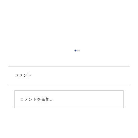
コメント
コメントを追加…
家族の暮らしやすさと来客対応を両立し
た、心地よい半平屋