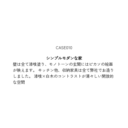
CASE010
シンプルモダンな家
壁は全て漆喰塗り、モノトーンの玄関にはピカソの絵画
が映えます。 キッチン他、収納家具は全て弊社でお造り
しました。 漆喰×白木のコントラストが清々しい開放的
な空間